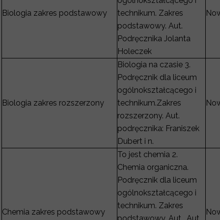
ogólnokształcącego i
Biologia zakres podstawowy
technikum. Zakres
Now
podstawowy. Aut.
Podręcznika Jolanta
Holeczek
Biologia na czasie 3.
Podręcznik dla liceum
ogólnokształcącego i
Biologia zakres rozszerzony
technikum.Zakres
Now
rozszerzony. Aut.
podręcznika: Franiszek
Dubert i n.
To jest chemia 2.
Chemia organiczna.
Podręcznik dla liceum
ogólnokształcącego i
technikum. Zakres
Chemia zakres podstawowy
Now
podstawowy. Aut. Aut.