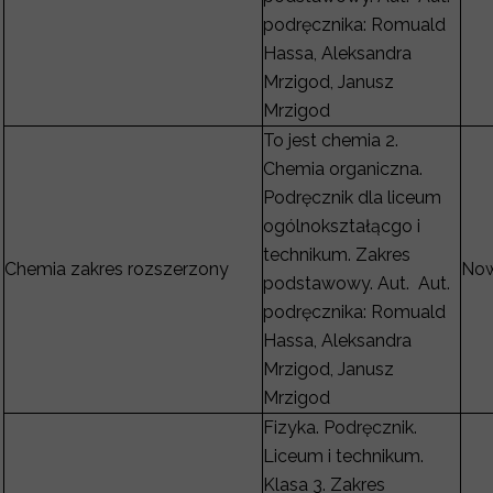
podręcznika: Romuald
Hassa, Aleksandra
Mrzigod, Janusz
Mrzigod
To jest chemia 2.
Chemia organiczna.
Podręcznik dla liceum
ogólnokształącgo i
technikum. Zakres
Chemia zakres rozszerzony
Now
podstawowy. Aut. Aut.
podręcznika: Romuald
Hassa, Aleksandra
Mrzigod, Janusz
Mrzigod
Fizyka. Podręcznik.
Liceum i technikum.
Klasa 3. Zakres