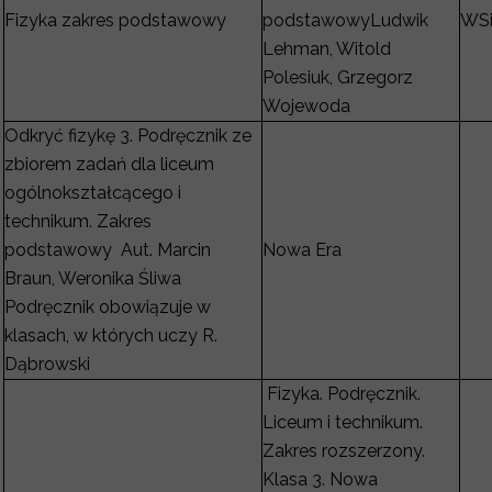
Fizyka zakres podstawowy
podstawowyLudwik
WS
Lehman, Witold
Polesiuk, Grzegorz
Wojewoda
Odkryć fizykę 3. Podręcznik ze
zbiorem zadań dla liceum
ogólnokształcącego i
technikum. Zakres
podstawowy Aut. Marcin
Nowa Era
Braun, Weronika Śliwa
Podręcznik obowiązuje w
klasach, w których uczy R.
Dąbrowski
Fizyka. Podręcznik.
Liceum i technikum.
Zakres rozszerzony.
Klasa 3. Nowa