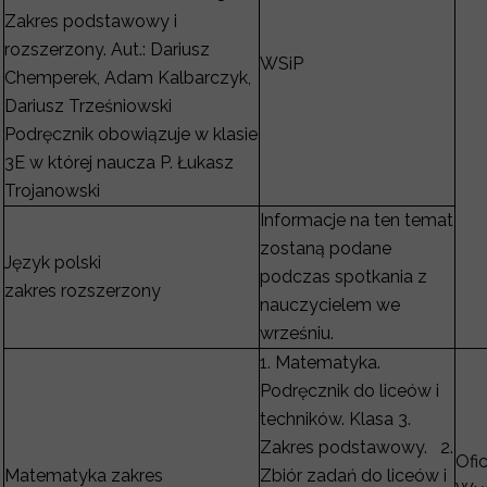
Zakres podstawowy i
rozszerzony. Aut.: Dariusz
WSiP
Chemperek, Adam Kalbarczyk,
Dariusz Trześniowski
Podręcznik obowiązuje w klasie
3E w której naucza P. Łukasz
Trojanowski
Informacje na ten temat
zostaną podane
Język polski
podczas spotkania z
zakres rozszerzony
nauczycielem we
wrześniu.
1. Matematyka.
Podręcznik do liceów i
techników. Klasa 3.
Zakres podstawowy. 2.
Ofi
Matematyka zakres
Zbiór zadań do liceów i