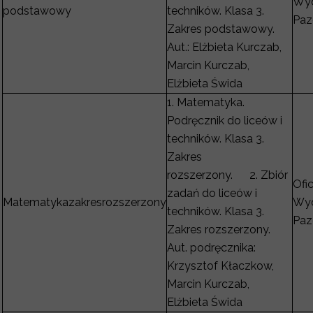
Wyd
podstawowy
techników. Klasa 3.
Paz
Zakres podstawowy.
Aut.: Elżbieta Kurczab,
Marcin Kurczab,
Elżbieta Świda
1. Matematyka.
Podręcznik do liceów i
techników. Klasa 3.
Zakres
rozszerzony. 2. Zbiór
Ofi
zadań do liceów i
Matematykazakresrozszerzony
Wyd
techników. Klasa 3.
Paz
Zakres rozszerzony.
Aut. podręcznika:
Krzysztof Kłaczkow,
Marcin Kurczab,
Elżbieta Świda