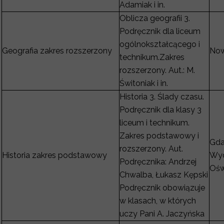
Adamiak i in.
Oblicza geografii 3.
Podręcznik dla liceum
ogólnokształcącego i
Geografia zakres rozszerzony
Now
technikum.Zakres
rozszerzony. Aut.: M.
Świtoniak i in.
Historia 3. Ślady czasu.
Podręcznik dla klasy 3
liceum i technikum.
Zakres podstawowy i
Gda
rozszerzony. Aut.
Historia zakres podstawowy
Wy
Podręcznika: Andrzej
Ośw
Chwalba, Łukasz Kępski
Podręcznik obowiązuje
w klasach, w których
uczy Pani A. Jaczyńska