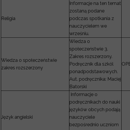
Informacje na ten temat
zostaną podane
Religia
podczas spotkania z
nauczycielem we
wrześniu.
Wiedza o
społeczeństwie 3.
Zakres rozszerzony.
Wiedza o społeczeństwie
Podręcznik dla szkól
OP
zakres rozszerzony
ponadpodstawowych.
Aut. podręcznika: Maciej
Batorski
Informacje o
podręcznikach do nauki
języków obcych podają
Język angielski
nauczyciele
bezpośrednio uczniom