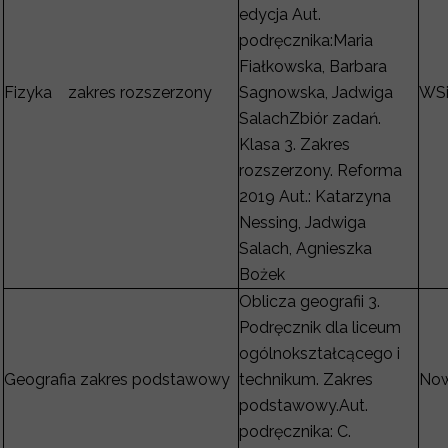
edycja Aut.
podręcznika:Maria
Fiałkowska, Barbara
Fizyka zakres rozszerzony
Sagnowska, Jadwiga
WS
SalachZbiór zadań.
Klasa 3. Zakres
rozszerzony. Reforma
2019 Aut.: Katarzyna
Nessing, Jadwiga
Salach, Agnieszka
Bożek
Oblicza geografii 3.
Podręcznik dla liceum
ogólnokształcącego i
Geografia zakres podstawowy
technikum. Zakres
Now
podstawowy.Aut.
podręcznika: C.