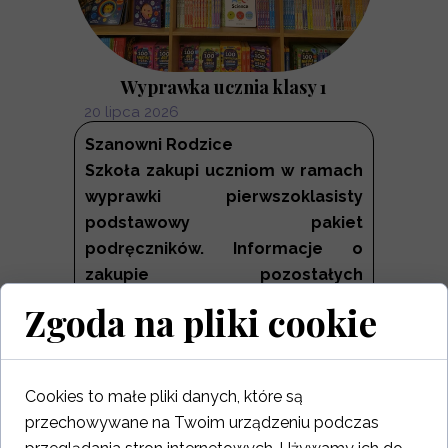
Wyprawka ucznia klasy 1
20 lipca 2026
Szanowni Rodzice
Szkoła zakupi uczniom w ramach
wyprawki pierwszoklasisty
podstawowy pakiet
podręczników. Informacje o
zakupie pozostałych
podręczników przekaże Państwu
Zgoda na pliki cookie
wychowawczyni...
Czytaj więcej ›
Cookies to małe pliki danych, które są
przechowywane na Twoim urządzeniu podczas