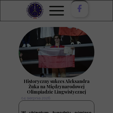
Historyczny sukces Aleksandra
Żuka na Międzynarodowej
Olimpiadzie Lingwistycznej
04 sierpnia 2026
W ubiegłym tygodniu ośmioro