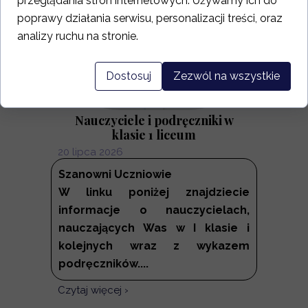
przeglądania stron internetowych. Używamy ich do
poprawy działania serwisu, personalizacji treści, oraz
analizy ruchu na stronie.
Dostosuj
Zezwól na wszystkie
Nauczyciele i podręczniki w
klasie 1 liceum
20 lipca 2026
Szanowni Uczniowie
W linku poniżej znajdziecie
informacje o nauczycielach,
nauczających Was w I klasie i
kolejnych wraz z wykazem
podręczników....
Czytaj więcej ›